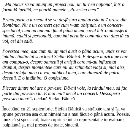
„Mă bucur să vă anunț un proiect nou, un turneu național, într-o
formulă inedită, ce poartă numele „Povestea mea”.
Prima parte a turneului se va desfășura anul acesta în 7 orașe din
România. Nu e un concert așa cum v-am obișnuit, e un concert-
spectacol, cum nu am mai făcut până acum, creat într-o atmosferă
intimă, caldă și personală, care îmi permite comunicarea directă cu
voi, cei din sală.
Povestea mea, așa cum nu ați mai auzit-o până acum, unde se vor
întâlni cântărețul și actorul Ștefan Bănică. E despre muzica pe care
am compus-o, despre oamenii și artiștii care mi-au influențat
drumul, despre momentele care mi-au schimbat viața și, mai ales,
despre relația mea cu voi, publicul meu, care durează de patru
decenii. E o întâlnire. O confesiune.
Fiecare dintre noi are o poveste. Dă-mi voie, la rândul meu, să fac
parte din povestea ta. E mai mult decât un concert. Descoperă
povestea mea!"
- declară Ștefan Bănică.
Începând cu 21 septembrie, Ștefan Bănică va străbate țara și își va
spune povestea așa cum nimeni nu a mai făcut-o până acum. Poezie,
muzică și spectacol, toate cuprinse într-o reprezentație inovatoare,
palpitantă și, mai presus de toate, sinceră.