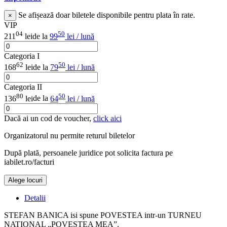
Se afișează doar biletele disponibile pentru plata în rate.
×
VIP
04
50
211
lei
de la
99
lei / lună
Categoria I
62
50
168
lei
de la
79
lei / lună
Categoria II
80
50
136
lei
de la
64
lei / lună
Dacă ai un cod de voucher,
click aici
Organizatorul nu permite returul biletelor
După plată, persoanele juridice pot solicita factura pe
iabilet.ro/facturi
Alege locuri
Detalii
STEFAN BANICA isi spune POVESTEA intr-un TURNEU
NATIONAL „POVESTEA MEA”.