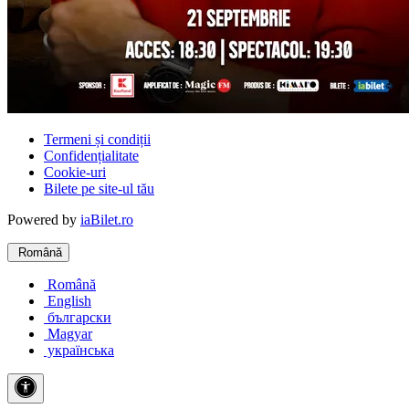
Termeni și condiții
Confidențialitate
Cookie-uri
Bilete pe site-ul tău
Powered by
iaBilet.ro
Română
Română
English
български
Magyar
українська