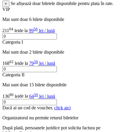
Se afișează doar biletele disponibile pentru plata în rate.
×
VIP
Mai sunt doar 6 bilete disponibile
04
50
211
lei
de la
99
lei / lună
Categoria I
Mai sunt doar 2 bilete disponibile
62
50
168
lei
de la
79
lei / lună
Categoria II
Mai sunt doar 15 bilete disponibile
80
50
136
lei
de la
64
lei / lună
Dacă ai un cod de voucher,
click aici
Organizatorul nu permite returul biletelor
După plată, persoanele juridice pot solicita factura pe