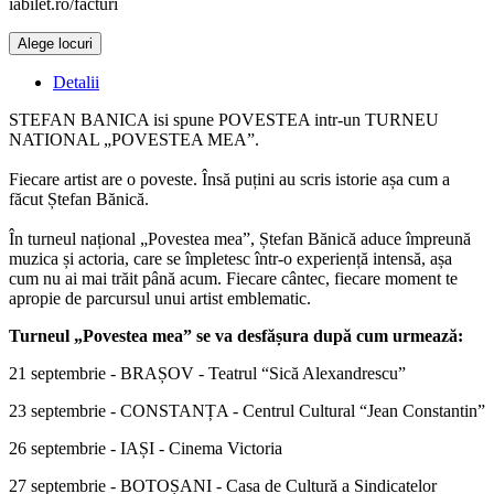
iabilet.ro/facturi
Alege locuri
Detalii
STEFAN BANICA isi spune POVESTEA intr-un TURNEU
NATIONAL „POVESTEA MEA”.
Fiecare artist are o poveste. Însă puțini au scris istorie așa cum a
făcut Ștefan Bănică.
În turneul național „Povestea mea”, Ștefan Bănică aduce împreună
muzica și actoria, care se împletesc într-o experiență intensă, așa
cum nu ai mai trăit până acum. Fiecare cântec, fiecare moment te
apropie de parcursul unui artist emblematic.
Turneul „Povestea mea” se va desfășura după cum urmează:
21 septembrie - BRAȘOV - Teatrul “Sică Alexandrescu”
23 septembrie - CONSTANȚA - Centrul Cultural “Jean Constantin”
26 septembrie - IAȘI - Cinema Victoria
27 septembrie - BOTOȘANI - Casa de Cultură a Sindicatelor