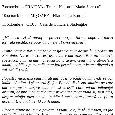
7 octombrie - CRAIOVA - Teatrul Național "Marin Sorescu"
10 octombrie - TIMIȘOARA - Filarmonica Banatul
11 octombrie - CLUJ - Casa de Cultură a Studenților
„Mă bucur să vă anunț un proiect nou, un turneu național, într-o
formulă inedită, ce poartă numele „Povestea mea”.
Prima parte a turneului se va desfășura anul acesta în 7 orașe din
România. Nu e un concert așa cum v-am obișnuit, e un concert-
spectacol, cum nu am mai făcut până acum, creat într-o atmosferă
intimă, caldă și personală, care îmi permite comunicarea directă cu
voi, cei din sală.
Povestea mea, așa cum nu ați mai auzit-o până acum, unde se vor
întâlni cântărețul și actorul Ștefan Bănică. E despre muzica pe care
am compus-o, despre oamenii și artiștii care mi-au influențat
drumul, despre momentele care mi-au schimbat viața și, mai ales,
despre relația mea cu voi, publicul meu, care durează de patru
decenii. E o întâlnire. O confesiune.
Fiecare dintre noi are o poveste. Dă-mi voie, la rândul meu, să fac
parte din povestea ta. E mai mult decât un concert. Descoperă