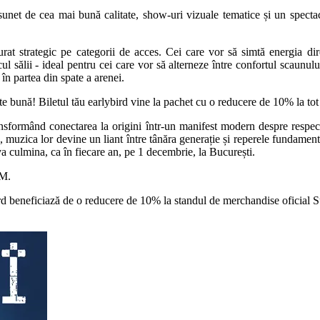
unet de cea mai bună calitate, show-uri vizuale tematice și un specta
igurat strategic pe categorii de acces. Cei care vor să simtă energia d
cul sălii - ideal pentru cei care vor să alterneze între confortul scaunu
în partea din spate a arenei.
te bună! Biletul tău earlybird vine la pachet cu o reducere de 10% la tot 
ransformând conectarea la origini într-un manifest modern despre respect
 muzica lor devine un liant între tânăra generație și reperele fundamental
a culmina, ca în fiecare an, pe 1 decembrie, la București.
FM.
bird beneficiază de o reducere de 10% la standul de merchandise oficial S