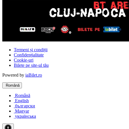
Termeni și condiții
Confidențialitate
Cookie-uri
Bilete pe site-ul tău
Powered by
iaBilet.ro
Română
Română
English
български
Magyar
українська