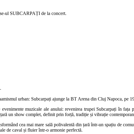
dise-ul SUBCARPAȚI de la concert.
.
 dinamismul urban: Subcarpați ajunge la BT Arena din Cluj Napoca, pe 1
evenimente muzicale ale anului: revenirea trupei Subcarpați în fața 
ară un show complet, definit prin forță, tradiție și vibrație contemporan
ransformând cea mai mare sală polivalentă din țară într-un spațiu de com
le de caval și fluier într-o armonie perfectă.