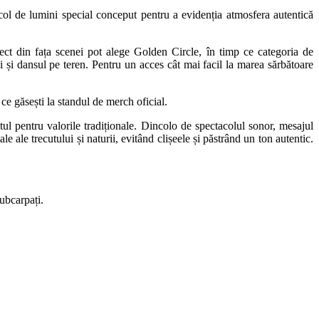
col de lumini special conceput pentru a evidenția atmosfera autentică
irect din fața scenei pot alege Golden Circle, în timp ce categoria de
lui și dansul pe teren. Pentru un acces cât mai facil la marea sărbătoare
ce găsești la standul de merch oficial.
ul pentru valorile tradiționale. Dincolo de spectacolul sonor, mesajul
e ale trecutului și naturii, evitând clișeele și păstrând un ton autentic.
ubcarpați.