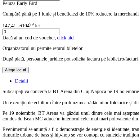
Peluza Early Bird
Cumpără până pe 1 iunie și beneficiezi de 10% reducere la merchan
99
147,41 lei
104
lei
Dacă ai un cod de voucher,
click aici
Organizatorul nu permite returul biletelor
După plată, persoanele juridice pot solicita factura pe iabilet.ro/facturi
Alege locuri
Detalii
Subcarpați va concerta la BT Arena din Cluj-Napoca pe 19 noiembrie
Un exercițiu de echilibru între profunzimea rădăcinilor folclorice și
Pe 19 noiembrie, BT Arena va găzdui unul dintre cele mai așteptate 
condus de Bean MC aduce în interiorul celei mai mari polivalente din ț
Evenimentul se anunță a fi o demonstrație de energie și identitate, t
ritmurile urbane de bass și hip-hop se vor contopi cu sunetele tradiționa