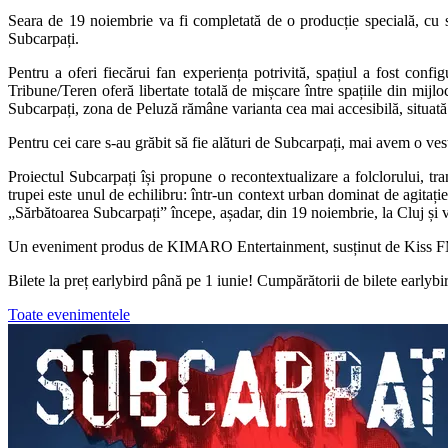
Seara de 19 noiembrie va fi completată de o producție specială, cu s
Subcarpați.
Pentru a oferi fiecărui fan experiența potrivită, spațiul a fost conf
Tribune/Teren oferă libertate totală de mișcare între spațiile din mijlo
Subcarpați, zona de Peluză rămâne varianta cea mai accesibilă, situată 
Pentru cei care s-au grăbit să fie alături de Subcarpați, mai avem o ves
Proiectul Subcarpați își propune o recontextualizare a folclorului, t
trupei este unul de echilibru: într-un context urban dominat de agitație,
„Sărbătoarea Subcarpați” începe, așadar, din 19 noiembrie, la Cluj și v
Un eveniment produs de KIMARO Entertainment, susținut de Kiss 
Bilete la preț earlybird până pe 1 iunie! Cumpărătorii de bilete early
Toate evenimentele