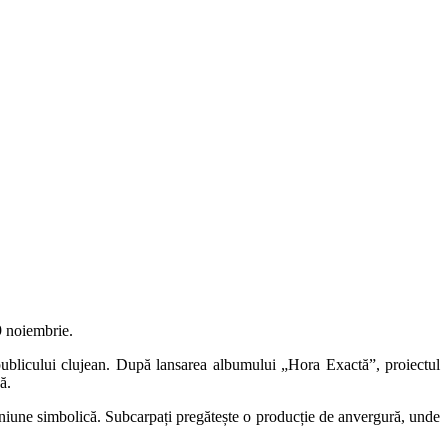
9 noiembrie.
publicului clujean. După lansarea albumului „Hora Exactă”, proiectul
ă.
uniune simbolică. Subcarpați pregătește o producție de anvergură, unde