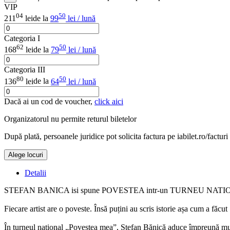
VIP
04
50
211
lei
de la
99
lei / lună
Categoria I
62
50
168
lei
de la
79
lei / lună
Categoria III
80
50
136
lei
de la
64
lei / lună
Dacă ai un cod de voucher,
click aici
Organizatorul nu permite returul biletelor
După plată, persoanele juridice pot solicita factura pe iabilet.ro/facturi
Alege locuri
Detalii
STEFAN BANICA isi spune POVESTEA intr-un TURNEU NAT
Fiecare artist are o poveste. Însă puțini au scris istorie așa cum a făcu
În turneul național „Povestea mea”, Ștefan Bănică aduce împreună muzic