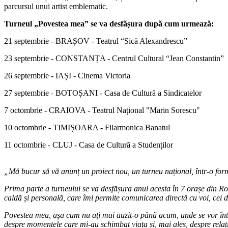
parcursul unui artist emblematic.
Turneul „Povestea mea” se va desfășura după cum urmează:
21 septembrie - BRAȘOV - Teatrul “Sică Alexandrescu”
23 septembrie - CONSTANȚA - Centrul Cultural “Jean Constantin”
26 septembrie - IAȘI - Cinema Victoria
27 septembrie - BOTOȘANI - Casa de Cultură a Sindicatelor
7 octombrie - CRAIOVA - Teatrul Național "Marin Sorescu"
10 octombrie - TIMIȘOARA - Filarmonica Banatul
11 octombrie - CLUJ - Casa de Cultură a Studenților
„Mă bucur să vă anunț un proiect nou, un turneu național, într-o fo
Prima parte a turneului se va desfășura anul acesta în 7 orașe din 
caldă și personală, care îmi permite comunicarea directă cu voi, cei d
Povestea mea, așa cum nu ați mai auzit-o până acum, unde se vor întâ
despre momentele care mi-au schimbat viața și, mai ales, despre relaț