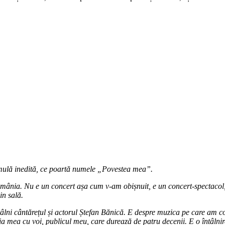
rmulă inedită, ce poartă numele „Povestea mea”.
România. Nu e un concert așa cum v-am obișnuit, e un concert-spectacol
in sală.
lni cântărețul și actorul Ștefan Bănică. E despre muzica pe care am com
ia mea cu voi, publicul meu, care durează de patru decenii. E o întâlni