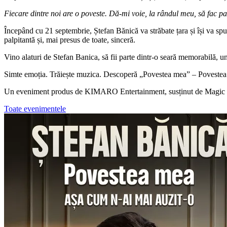
Fiecare dintre noi are o poveste. Dă-mi voie, la rândul meu, să fac 
Începând cu 21 septembrie, Ștefan Bănică va străbate țara și își va sp
palpitantă și, mai presus de toate, sinceră.
Vino alaturi de Stefan Banica, să fii parte dintr-o seară memorabilă, un
Simte emoția. Trăiește muzica. Descoperă „Povestea mea” – Povestea 
Un eveniment produs de KIMARO Entertainment, susținut de Magi
Toate evenimentele