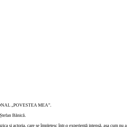
IONAL „POVESTEA MEA”.
t Ștefan Bănică.
a și actoria, care se împletesc într-o experiență intensă, așa cum nu a