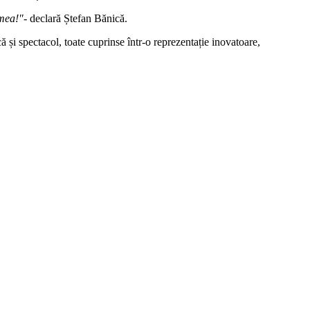
 mea!"
- declară Ștefan Bănică.
și spectacol, toate cuprinse într-o reprezentație inovatoare,