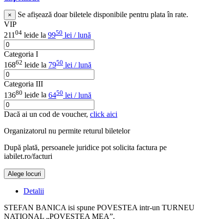
Se afișează doar biletele disponibile pentru plata în rate.
×
VIP
04
50
211
lei
de la
99
lei / lună
Categoria I
62
50
168
lei
de la
79
lei / lună
Categoria III
80
50
136
lei
de la
64
lei / lună
Dacă ai un cod de voucher,
click aici
Organizatorul nu permite returul biletelor
După plată, persoanele juridice pot solicita factura pe
iabilet.ro/facturi
Alege locuri
Detalii
STEFAN BANICA isi spune POVESTEA intr-un TURNEU
NATIONAL „POVESTEA MEA”.