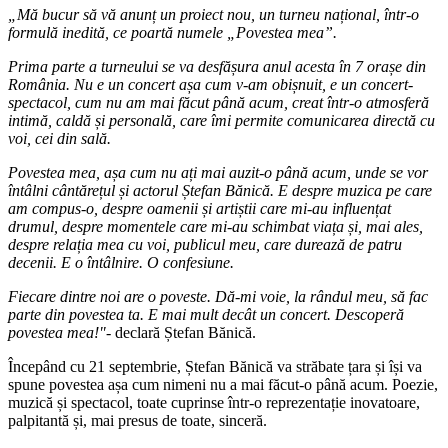
„Mă bucur să vă anunț un proiect nou, un turneu național, într-o
formulă inedită, ce poartă numele „Povestea mea”.
Prima parte a turneului se va desfășura anul acesta în 7 orașe din
România. Nu e un concert așa cum v-am obișnuit, e un concert-
spectacol, cum nu am mai făcut până acum, creat într-o atmosferă
intimă, caldă și personală, care îmi permite comunicarea directă cu
voi, cei din sală.
Povestea mea, așa cum nu ați mai auzit-o până acum, unde se vor
întâlni cântărețul și actorul Ștefan Bănică. E despre muzica pe care
am compus-o, despre oamenii și artiștii care mi-au influențat
drumul, despre momentele care mi-au schimbat viața și, mai ales,
despre relația mea cu voi, publicul meu, care durează de patru
decenii. E o întâlnire. O confesiune.
Fiecare dintre noi are o poveste. Dă-mi voie, la rândul meu, să fac
parte din povestea ta. E mai mult decât un concert. Descoperă
povestea mea!"
- declară Ștefan Bănică.
Începând cu 21 septembrie, Ștefan Bănică va străbate țara și își va
spune povestea așa cum nimeni nu a mai făcut-o până acum. Poezie,
muzică și spectacol, toate cuprinse într-o reprezentație inovatoare,
palpitantă și, mai presus de toate, sinceră.