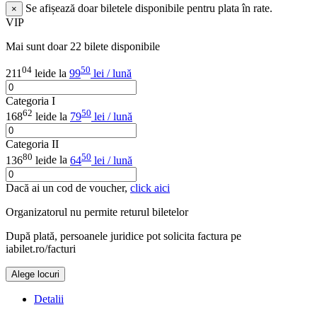
Se afișează doar biletele disponibile pentru plata în rate.
×
VIP
Mai sunt doar 22 bilete disponibile
04
50
211
lei
de la
99
lei / lună
Categoria I
62
50
168
lei
de la
79
lei / lună
Categoria II
80
50
136
lei
de la
64
lei / lună
Dacă ai un cod de voucher,
click aici
Organizatorul nu permite returul biletelor
După plată, persoanele juridice pot solicita factura pe
iabilet.ro/facturi
Alege locuri
Detalii