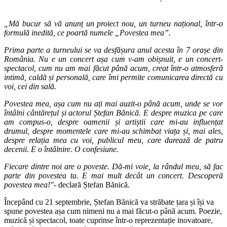
„Mă bucur să vă anunț un proiect nou, un turneu național, într-o
formulă inedită, ce poartă numele „Povestea mea”.
Prima parte a turneului se va desfășura anul acesta în 7 orașe din
România. Nu e un concert așa cum v-am obișnuit, e un concert-
spectacol, cum nu am mai făcut până acum, creat într-o atmosferă
intimă, caldă și personală, care îmi permite comunicarea directă cu
voi, cei din sală.
Povestea mea, așa cum nu ați mai auzit-o până acum, unde se vor
întâlni cântărețul și actorul Ștefan Bănică. E despre muzica pe care
am compus-o, despre oamenii și artiștii care mi-au influențat
drumul, despre momentele care mi-au schimbat viața și, mai ales,
despre relația mea cu voi, publicul meu, care durează de patru
decenii. E o întâlnire. O confesiune.
Fiecare dintre noi are o poveste. Dă-mi voie, la rândul meu, să fac
parte din povestea ta. E mai mult decât un concert. Descoperă
povestea mea!"
- declară Ștefan Bănică.
Începând cu 21 septembrie, Ștefan Bănică va străbate țara și își va
spune povestea așa cum nimeni nu a mai făcut-o până acum. Poezie,
muzică și spectacol, toate cuprinse într-o reprezentație inovatoare,