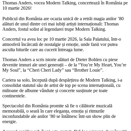
Thomas Anders, vocea Modern Talking, concertează în România pe
10 martie 2026!
Publicul din România are ocazia unică de a retrăi magia anilor ’80
alături de unul dintre cei mai iubiți artiști internaționali: Thomas
Anders, fostul solist al legendarei trupe Modern Talking.
Concertul va avea loc pe 10 martie 2026, la Sala Palatului, într-o
atmosferă încărcată de nostalgie și emoție, unde fanii vor putea
asculta hiturile care au cucerit întreaga lume.
Thomas Anders a scris istorie alături de Dieter Bohlen cu piese
devenite imnuri ale unei generații – de la “You’re My Heart, You’re
My Soul”, la “Cheri Cheri Lady” sau “Brother Louie”.
Cariera sa solo, începută după despărțirea de Modern Talking, i-a
consolidat statutul său de artist de top pe scena internațională, cu
milioane de albume vândute și concerte susținute pe toate
continentele.
Spectacolul din România promite să fie o călătorie muzicală
memorabilă, o seară în care eleganța, emoția și ritmurile
inconfundabile ale anilor ’80 se întâlnesc într-un show plin de
energie.