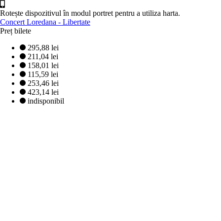
Rotește dispozitivul în modul portret pentru a utiliza harta.
Concert Loredana - Libertate
Preț bilete
295,88 lei
211,04 lei
158,01 lei
115,59 lei
253,46 lei
423,14 lei
indisponibil