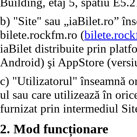
Building, etaj 5, spatiu E5.2
b) "Site" sau „iaBilet.ro” î
bilete.rockfm.ro (
bilete.roc
iaBilet distribuite prin pla
Android) şi AppStore (versi
c) "Utilizatorul" înseamnă o
ul sau care utilizează în ori
furnizat prin intermediul Sit
2. Mod funcționare