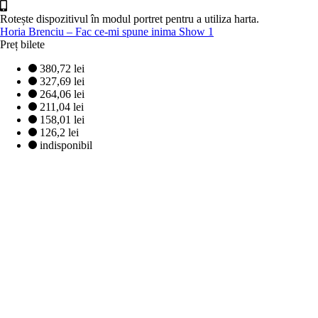
Rotește dispozitivul în modul portret pentru a utiliza harta.
Horia Brenciu – Fac ce-mi spune inima Show 1
Preț bilete
380,72 lei
327,69 lei
264,06 lei
211,04 lei
158,01 lei
126,2 lei
indisponibil