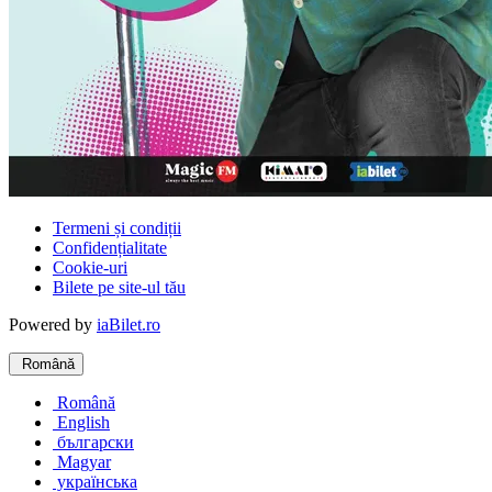
Termeni și condiții
Confidențialitate
Cookie-uri
Bilete pe site-ul tău
Powered by
iaBilet.ro
Română
Română
English
български
Magyar
українська