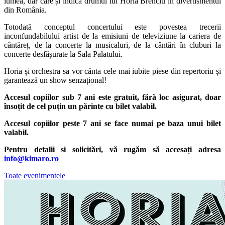
lumea, dar care și indică drumul lui Horia Brenciu în divertismentul
din România.
Totodată conceptul concertului este povestea trecerii
inconfundabilului artist de la emisiuni de televiziune la cariera de
cântăreț, de la concerte la musicaluri, de la cântări în cluburi la
concerte desfășurate la Sala Palatului.
Horia și orchestra sa vor cânta cele mai iubite piese din repertoriu și
garantează un show senzațional!
Accesul copiilor sub 7 ani este gratuit, fără loc asigurat, doar
însoțit de cel puțin un părinte cu bilet valabil.
Accesul copiilor peste 7 ani se face numai pe baza unui bilet
valabil.
Pentru detalii si solicitări, vă rugăm să accesați adresa
info@kimaro.ro
Toate evenimentele