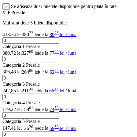
Se afișează doar biletele disponibile pentru plata în rate.
×
VIP Presale
Mai sunt doar 5 bilete disponibile
72
75
433,74 lei
380
lei
de la
89
lei / lună
Categoria 1 Presale
69
25
380,72 lei
327
lei
de la
77
lei / lună
Categoria 2 Presale
06
25
306,48 lei
264
lei
de la
62
lei / lună
Categoria 3 Presale
04
33
242,85 lei
211
lei
de la
66
lei / lună
Categoria 4 Presale
01
50
179,22 lei
158
lei
de la
74
lei / lună
Categoria 5 Presale
20
50
147,41 lei
126
lei
de la
59
lei / lună