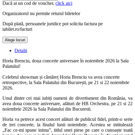
Dacă ai un cod de voucher,
click aici
Organizatorul nu permite returul biletelor
După plată, persoanele juridice pot solicita factura pe
iabilet.ro/facturi
Alege locuri
Detalii
Horia Brenciu, doua concerte aniversare în noiembrie 2026 la Sala
Palatului!
Celebrul showman și cântăreț Horia Brenciu va avea concerte
retrospective, la Sala Palatului din București, pe 21 si 22 noiembrie
2026.
Unul dintre cei mai iubiți oameni de divertisment din România, va
avea doua concerte aniversare, alături de HB Orchestra, pe 21 si 22
noiembrie 2026 la Sala Palatului din Bucuresti.
Horia va petrece acest concert alături de publicul fidel, printr-o serie
de trei concerte, la finalul lunii noiembrie. Acestea se intitulează
„Fac ce-mi spune inima”, titlul unei piese pe care o cunoaște toată