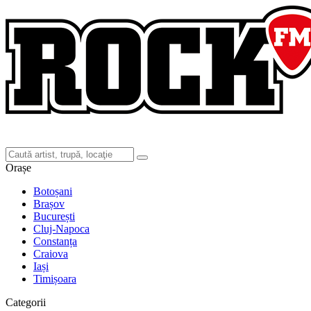
Orașe
Botoșani
Brașov
București
Cluj-Napoca
Constanța
Craiova
Iași
Timișoara
Categorii