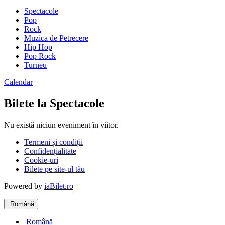
Spectacole
Pop
Rock
Muzica de Petrecere
Hip Hop
Pop Rock
Turneu
Calendar
Bilete la Spectacole
Nu există niciun eveniment în viitor.
Termeni și condiții
Confidențialitate
Cookie-uri
Bilete pe site-ul tău
Powered by
iaBilet.ro
Română
Română