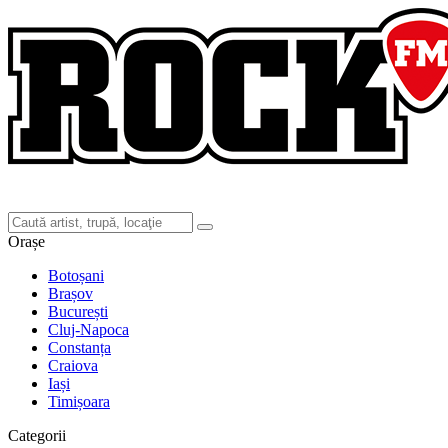
Orașe
Botoșani
Brașov
București
Cluj-Napoca
Constanța
Craiova
Iași
Timișoara
Categorii