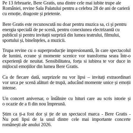
Pe 13 februarie, Bere Gratis, una dintre cele mai iubite trupe ale
României, revine Sala Palatului pentru a celebra 28 de ani de carieră
cu emoție, dragoste și prietenie.
Bere Gratis este recunoscută nu doar pentru muzica sa, ci și pentru
energia specială de pe scenă, pentru conexiunea electrizantă cu
publicul și pentru invitații surpriză din lumea teatrului, filmului,
sportului și, bineînțeles, a muzicii.
Trupa revine cu o superproducție impresionantă, în care spectacolul
de lumini, ecrane și momente scenice vor transforma seara într-o
experiență de neuitat. Sensibilitatea, forța si iubirea te vor duce in
mijlocul emoțiilor din lumea Bere Gratis.
Ca de fiecare dată, surprizele nu vor lipsi – invitați extraordinari
vor urca pe scenă alături de trupă, aducând momente unice și emoții
intense.
Un concert aniversar, o întâlnire cu hituri care au scris istorie și
o ocazie de a fi din nou împreună.
Știm ca ți-a fost dor și ție de un spectacol marca - Bere Gratis -
Nu poti lipsi de la unul dintre cele mai importante concerte
românești ale anului 2026.