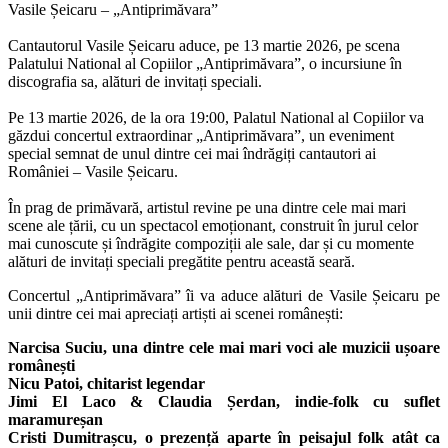
Vasile Șeicaru – „Antiprimăvara”
Cantautorul Vasile Șeicaru aduce, pe 13 martie 2026, pe scena
Palatului National al Copiilor „Antiprimăvara”, o incursiune în
discografia sa, alături de invitați speciali.
Pe 13 martie 2026, de la ora 19:00, Palatul National al Copiilor va
găzdui concertul extraordinar „Antiprimăvara”, un eveniment
special semnat de unul dintre cei mai îndrăgiți cantautori ai
României – Vasile Șeicaru.
În prag de primăvară, artistul revine pe una dintre cele mai mari
scene ale țării, cu un spectacol emoționant, construit în jurul celor
mai cunoscute și îndrăgite compoziții ale sale, dar și cu momente
alături de invitați speciali pregătite pentru această seară.
Concertul „Antiprimăvara” îi va aduce alături de Vasile Șeicaru pe
unii dintre cei mai apreciați artiști ai scenei românești:
Narcisa Suciu, una dintre cele mai mari voci ale muzicii ușoare
românești
Nicu Patoi, chitarist legendar
Jimi El Laco & Claudia Șerdan, indie-folk cu suflet
maramureșan
Cristi Dumitrașcu, o prezență aparte în peisajul folk atât ca