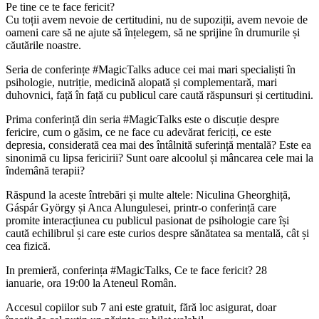
Pe tine ce te face fericit?
Cu toții avem nevoie de certitudini, nu de supoziții, avem nevoie de
oameni care să ne ajute să înțelegem, să ne sprijine în drumurile și
căutările noastre.
Seria de conferințe #MagicTalks aduce cei mai mari specialiști în
psihologie, nutriție, medicină alopată și complementară, mari
duhovnici, față în față cu publicul care caută răspunsuri și certitudini.
Prima conferință din seria #MagicTalks este o discuție despre
fericire, cum o găsim, ce ne face cu adevărat fericiți, ce este
depresia, considerată cea mai des întâlnită suferință mentală? Este ea
sinonimă cu lipsa fericirii? Sunt oare alcoolul și mâncarea cele mai la
îndemână terapii?
Răspund la aceste întrebări și multe altele: Niculina Gheorghiță,
Gáspár György și Anca Alungulesei, printr-o conferință care
promite interacțiunea cu publicul pasionat de psihologie care își
caută echilibrul și care este curios despre sănătatea sa mentală, cât și
cea fizică.
In premieră, conferința #MagicTalks, Ce te face fericit? 28
ianuarie, ora 19:00 la Ateneul Român.
Accesul copiilor sub 7 ani este gratuit, fără loc asigurat, doar