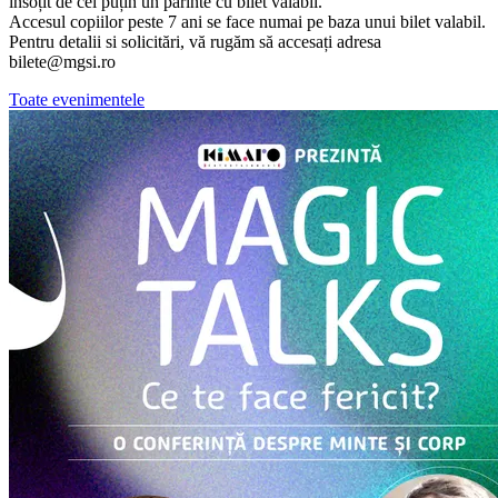
însoțit de cel puțin un părinte cu bilet valabil.
Accesul copiilor peste 7 ani se face numai pe baza unui bilet valabil.
Pentru detalii si solicitări, vă rugăm să accesați adresa
bilete@mgsi.ro
Toate evenimentele