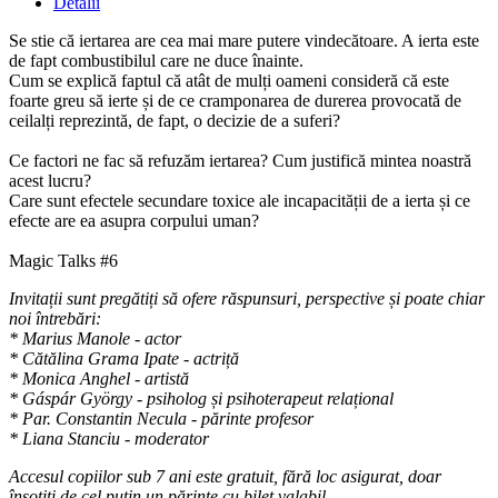
Detalii
Se stie că iertarea are cea mai mare putere vindecătoare. A ierta este
de fapt combustibilul care ne duce înainte.
Cum se explică faptul că atât de mulți oameni consideră că este
foarte greu să ierte și de ce cramponarea de durerea provocată de
ceilalți reprezintă, de fapt, o decizie de a suferi?
Ce factori ne fac să refuzăm iertarea? Cum justifică mintea noastră
acest lucru?
Care sunt efectele secundare toxice ale incapacității de a ierta și ce
efecte are ea asupra corpului uman?
Magic Talks #6
Invitații sunt pregătiți să ofere răspunsuri, perspective și poate chiar
noi întrebări:
* Marius Manole - actor
* Cătălina Grama Ipate - actriță
* Monica Anghel - artistă
* Gáspár György - psiholog și psihoterapeut relațional
* Par. Constantin Necula - părinte profesor
* Liana Stanciu - moderator
Accesul copiilor sub 7 ani este gratuit, fără loc asigurat, doar
însoţiţi de cel puţin un părinte cu bilet valabil.