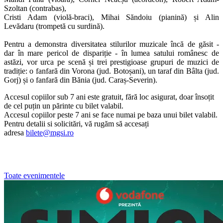
Szoltan (contrabas),
Cristi Adam (violă-braci), Mihai Săndoiu (pianină) și Alin
Levădaru (trompetă cu surdină).
Pentru a demonstra diversitatea stilurilor muzicale încă de găsit -
dar în mare pericol de dispariție - în lumea satului românesc de
astăzi, vor urca pe scenă și trei prestigioase grupuri de muzici de
tradiție: o fanfară din Vorona (jud. Botoșani), un taraf din Bâlta (jud.
Gorj) și o fanfară din Bănia (jud. Caraș-Severin).
Accesul copiilor sub 7 ani este gratuit, fără loc asigurat, doar însoțit
de cel puțin un părinte cu bilet valabil.
Accesul copiilor peste 7 ani se face numai pe baza unui bilet valabil.
Pentru detalii si solicitări, vă rugăm să accesați
adresa
bilete@mgsi.ro
Toate evenimentele