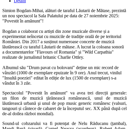
Detalii
Simion Bogdan-Mihai, alături de taraful Lăutarii de Mătase, prezintă
un nou spectacol la Sala Palatului pe data de 27 noiembrie 2025:
"Povestit în amănunt"!
Bogdan a colaborat cu artiști din zone muzicale diverse și a
experimentat neîncetat cu muzicile de tradiție orală de pe teritoriul
României. Din 2017 a susținut numeroase concerte de muzică
lăutărească cu taraful Lăutarii de mătase. A lucrat la coloana sonoră
a documentarelor "Flavours of Romania" și "Wild Carpathia"
realizate de jurnalistul britanic Charlie Ottley.
Albumul său "Drum pavat cu bolovani" deține un mic record de
vânzări (1000 de exemplare epuizate în 9 ore). Anul trecut, vinilul
"Insultă poeziei" editat în ediție de lux (1500 de exemplare) s-a
vândut în 3 zile.
Spectacolul "Povestit în amănunt" va avea trei direcții generale:
un filon de muzică țărănească românească, unul de muzică
lăutărească urbană şi unul de pop music generic românesc (valsuri,
tangouri și cântece de cabaret de la începutul sec. XX până după cel
de-al doilea război mondial).
Sound-ul cobzarului va fi potențat de Nelu Răducanu (țambal),
Mandi Pană (vioară), Cornel Neacșu (acordeon), Robert Adam-