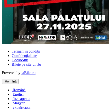
Termeni și condiții
Confidențialitate
Cookie-uri
Bilete pe site-ul tău
Powered by
iaBilet.ro
Română
Română
English
български
Magyar
українська