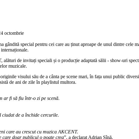
24 octombrie
na gândită special pentru cei care au ținut aproape de unul dintre cele
 internaționale.
uri de invitați speciali și o producție adaptată sălii - show-uri specta
telor muzicale.
originile visului său de a cânta pe scene mari, în fața unui public divers
sistă de ani de zile în playlistul multora.
r fi să fiu într-o zi pe scenă.
l ciudat de a închide cercurile.
meni care au crescut cu muzica AKCENT.
pe care doar publicul o poate crea
”, a declarat Adrian Sînă.