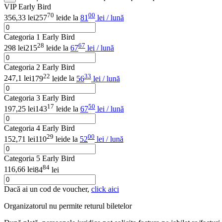
VIP Early Bird
70
00
356,33 lei
257
lei
de la
81
lei / lună
Categoria 1 Early Bird
28
67
298 lei
215
lei
de la
67
lei / lună
Categoria 2 Early Bird
22
33
247,1 lei
179
lei
de la
56
lei / lună
Categoria 3 Early Bird
17
50
197,25 lei
143
lei
de la
67
lei / lună
Categoria 4 Early Bird
29
00
152,71 lei
110
lei
de la
52
lei / lună
Categoria 5 Early Bird
84
116,66 lei
84
lei
Dacă ai un cod de voucher,
click aici
Organizatorul nu permite returul biletelor