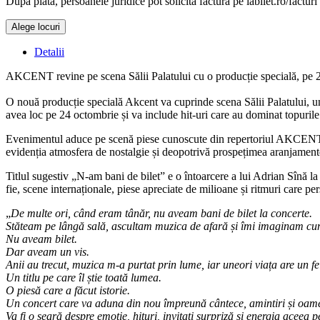
După plată, persoanele juridice pot solicita factura pe iabilet.ro/facturi
Alege locuri
Detalii
AKCENT revine pe scena Sălii Palatului cu o producție specială, pe 
O nouă producție specială Akcent va cuprinde scena Sălii Palatului, u
avea loc pe 24 octombrie și va include hit-uri care au dominat topurile
Evenimentul aduce pe scenă piese cunoscute din repertoriul AKCENT, alăt
evidenția atmosfera de nostalgie și deopotrivă prospețimea aranjamen
Titlul sugestiv „N-am bani de bilet” e o întoarcere a lui Adrian Sînă la 
fie, scene internaționale, piese apreciate de milioane și ritmuri care per
„
De multe ori, când eram tânăr, nu aveam bani de bilet la concerte.
Stăteam pe lângă sală, ascultam muzica de afară și îmi imaginam cum a
Nu aveam bilet.
Dar aveam un vis.
Anii au trecut, muzica m-a purtat prin lume, iar uneori viața are un fe
Un titlu pe care îl știe toată lumea.
O piesă care a făcut istorie.
Un concert care va aduna din nou împreună cântece, amintiri și oa
Va fi o seară despre emoție, hituri, invitați surpriză și energia aceea 