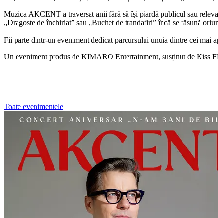
Muzica AKCENT a traversat anii fără să își piardă publicul sau relevan
„Dragoste de închiriat” sau „Buchet de trandafiri” încă se răsună oriun
Fii parte dintr-un eveniment dedicat parcursului unuia dintre cei mai ap
Un eveniment produs de KIMARO Entertainment, susținut de Kiss 
Toate evenimentele