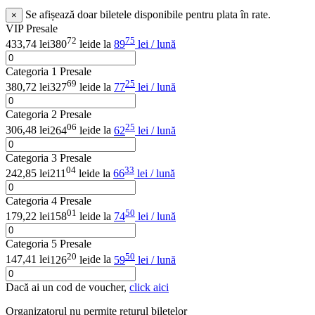
Se afișează doar biletele disponibile pentru plata în rate.
×
VIP Presale
72
75
433,74 lei
380
lei
de la
89
lei / lună
Categoria 1 Presale
69
25
380,72 lei
327
lei
de la
77
lei / lună
Categoria 2 Presale
06
25
306,48 lei
264
lei
de la
62
lei / lună
Categoria 3 Presale
04
33
242,85 lei
211
lei
de la
66
lei / lună
Categoria 4 Presale
01
50
179,22 lei
158
lei
de la
74
lei / lună
Categoria 5 Presale
20
50
147,41 lei
126
lei
de la
59
lei / lună
Dacă ai un cod de voucher,
click aici
Organizatorul nu permite returul biletelor