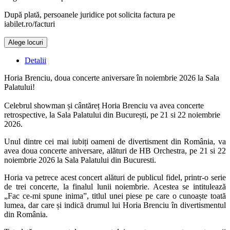
După plată, persoanele juridice pot solicita factura pe
iabilet.ro/facturi
Alege locuri
Detalii
Horia Brenciu, doua concerte aniversare în noiembrie 2026 la Sala
Palatului!
Celebrul showman și cântăreț Horia Brenciu va avea concerte
retrospective, la Sala Palatului din București, pe 21 si 22 noiembrie
2026.
Unul dintre cei mai iubiți oameni de divertisment din România, va
avea doua concerte aniversare, alături de HB Orchestra, pe 21 si 22
noiembrie 2026 la Sala Palatului din Bucuresti.
Horia va petrece acest concert alături de publicul fidel, printr-o serie
de trei concerte, la finalul lunii noiembrie. Acestea se intitulează
„Fac ce-mi spune inima”, titlul unei piese pe care o cunoaște toată
lumea, dar care și indică drumul lui Horia Brenciu în divertismentul
din România.