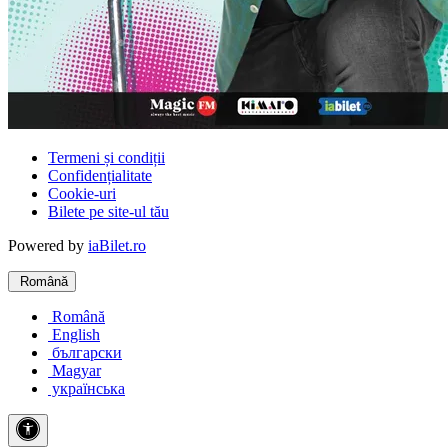
Termeni și condiții
Confidențialitate
Cookie-uri
Bilete pe site-ul tău
Powered by
iaBilet.ro
Română
Română
English
български
Magyar
українська