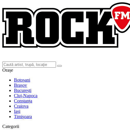
Orașe
Botoșani
Brașov
București
Cluj-Napoca
Constanța
Craiova
Iași
Timișoara
Categorii