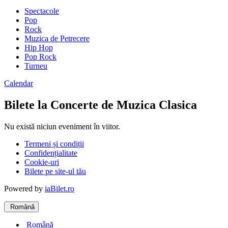
Spectacole
Pop
Rock
Muzica de Petrecere
Hip Hop
Pop Rock
Turneu
Calendar
Bilete la Concerte de Muzica Clasica
Nu există niciun eveniment în viitor.
Termeni și condiții
Confidențialitate
Cookie-uri
Bilete pe site-ul tău
Powered by
iaBilet.ro
Română
Română